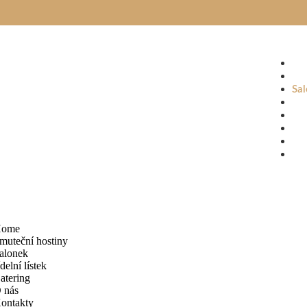
Ho
Smu
Sa
Jíd
Cat
O 
Ko
ome
muteční hostiny
alonek
ídelní lístek
atering
 nás
ontakty