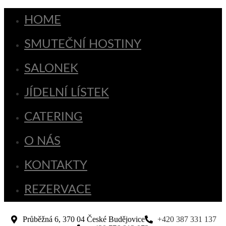
HOME
SMUTEČNÍ HOSTINY
SALONEK
JÍDELNÍ LÍSTEK
CATERING
O NÁS
KONTAKTY
REZERVACE
Průběžná 6, 370 04 České Budějovice
+420 387 331 137