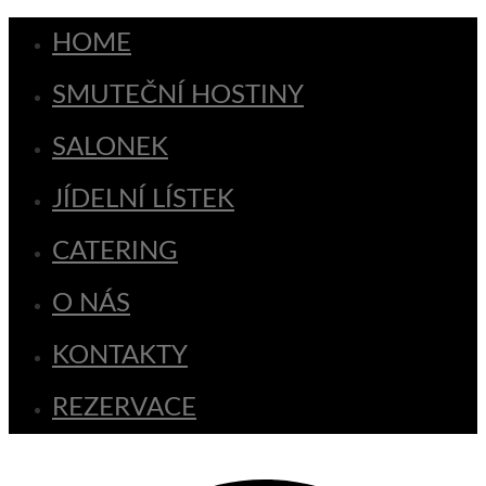
HOME
SMUTEČNÍ HOSTINY
SALONEK
JÍDELNÍ LÍSTEK
CATERING
O NÁS
KONTAKTY
REZERVACE