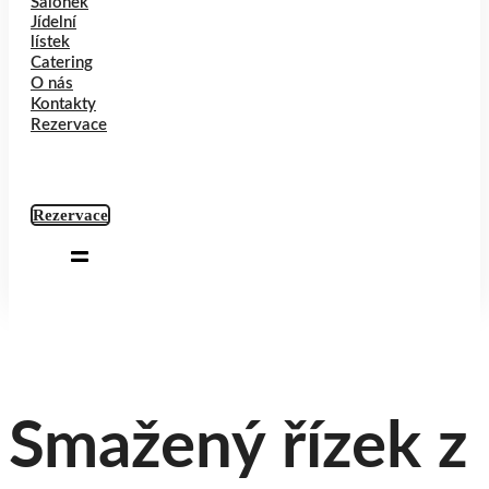
Salonek
Jídelní
lístek
Catering
O nás
Kontakty
Rezervace
Rezervace
Smažený řízek z