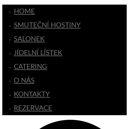
HOME
SMUTEČNÍ HOSTINY
SALONEK
JÍDELNÍ LÍSTEK
CATERING
O NÁS
KONTAKTY
REZERVACE