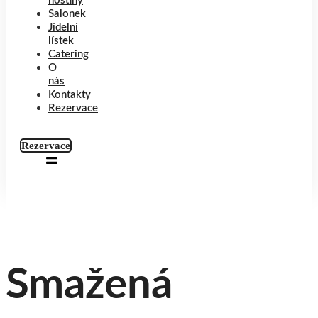
hostiny
Salonek
Jídelní
lístek
Catering
O
nás
Kontakty
Rezervace
Rezervace
Smažená