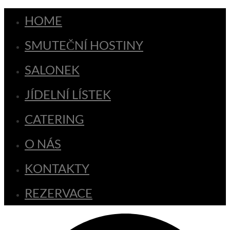
HOME
SMUTEČNÍ HOSTINY
SALONEK
JÍDELNÍ LÍSTEK
CATERING
O NÁS
KONTAKTY
REZERVACE