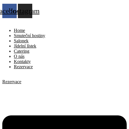
acebook
Instagram
Home
Smuteční hostiny
Salonek
Jídelní lístek
Catering
O nás
Kontakty
Rezervace
Rezervace