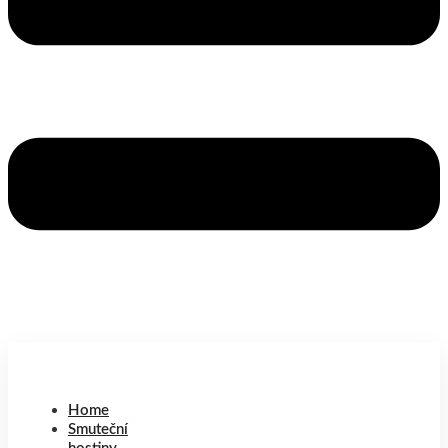
Home
Smuteční