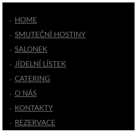
HOME
SMUTEČNÍ HOSTINY
SALONEK
JÍDELNÍ LÍSTEK
CATERING
O NÁS
KONTAKTY
REZERVACE