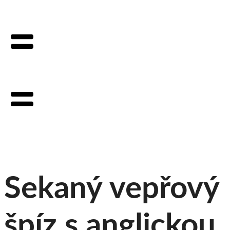
Sekaný vepřový
špíz s anglickou