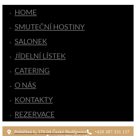
HOME
SMUTEČNÍ HOSTINY
SALONEK
JÍDELNÍ LÍSTEK
CATERING
O NÁS
KONTAKTY
REZERVACE
Průběžná 6, 370 04 České Budějovice
+420 387 331 137