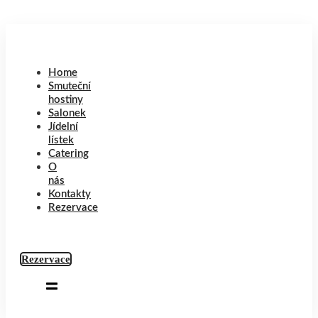
Home
Smuteční
hostiny
Salonek
Jídelní
lístek
Catering
O
nás
Kontakty
Rezervace
Rezervace