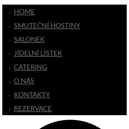
HOME
SMUTEČNÍ HOSTINY
SALONEK
JÍDELNÍ LÍSTEK
CATERING
O NÁS
KONTAKTY
REZERVACE