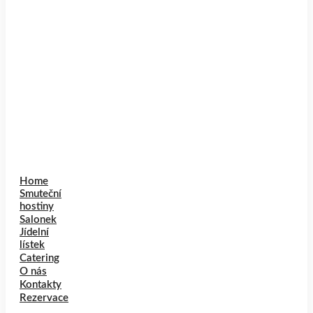
Home
Smuteční
hostiny
Salonek
Jídelní
lístek
Catering
O nás
Kontakty
Rezervace