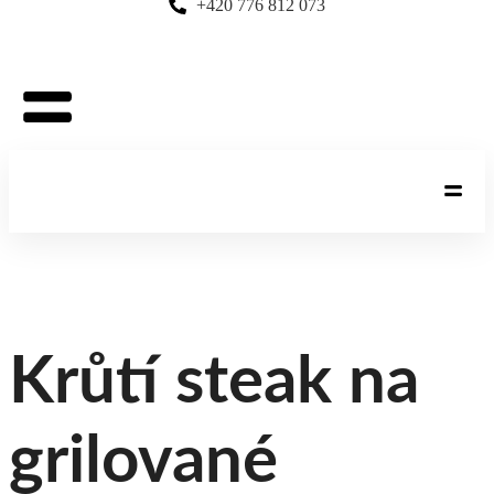
+420 776 812 073
Krůtí steak na
grilované