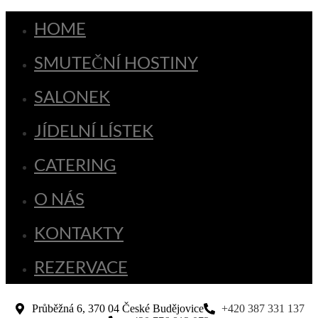
HOME
SMUTEČNÍ HOSTINY
SALONEK
JÍDELNÍ LÍSTEK
CATERING
O NÁS
KONTAKTY
REZERVACE
Průběžná 6, 370 04 České Budějovice
+420 387 331 137