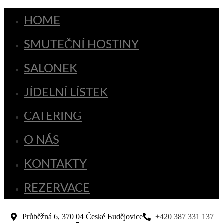
HOME
SMUTEČNÍ HOSTINY
SALONEK
JÍDELNÍ LÍSTEK
CATERING
O NÁS
KONTAKTY
REZERVACE
Průběžná 6, 370 04 České Budějovice
+420 387 331 137