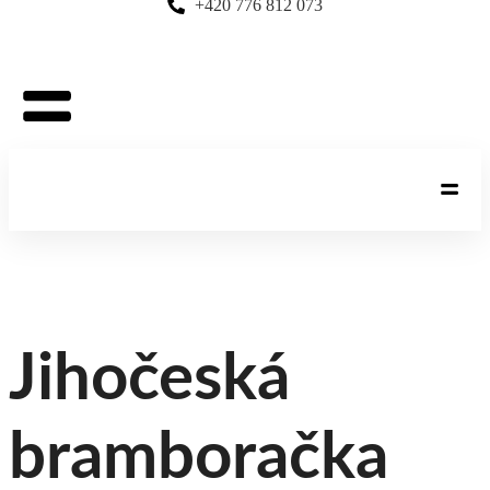
+420 776 812 073
Jihočeská
bramboračka