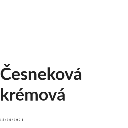
Průběžná 6, 370 04 České Budějo
Česneková
krémová
15/09/2024