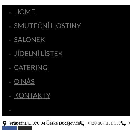
HOME
SMUTEČNÍ HOSTINY
SALONEK
JÍDELNÍ LÍSTEK
CATERING
O NÁS
KONTAKTY
Průběžná 6, 370 04 České Budějovice
+420 387 331 137