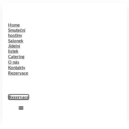
Home
Smuteční
hostiny
Salonek
Jídelní
lístek
Catering
O nás
Kontakty
Rezervace
Rezervace