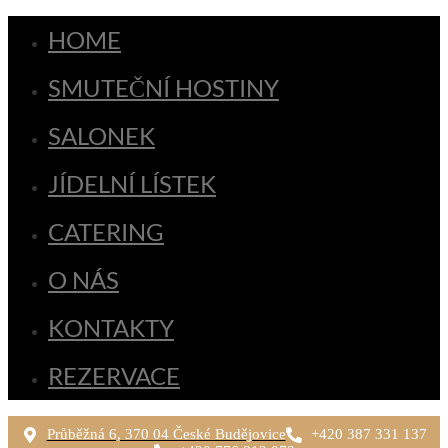
HOME
SMUTEČNÍ HOSTINY
SALONEK
JÍDELNÍ LÍSTEK
CATERING
O NÁS
KONTAKTY
REZERVACE
Průběžná 6, 370 04 České Budějovice
+420 387 331 137