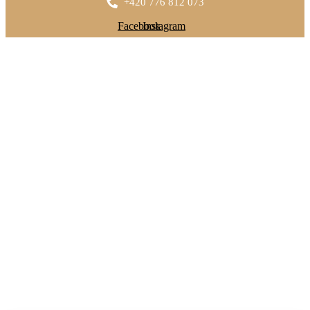
+420 776 812 073
Facebook
Instagram
Home
Smuteční
hostiny
Salonek
Jídelní
lístek
Catering
O nás
Kontakty
Rezervace
Rezervace