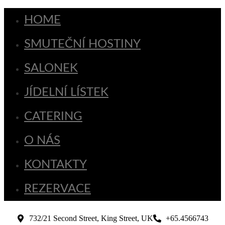
HOME
SMUTEČNÍ HOSTINY
SALONEK
JÍDELNÍ LÍSTEK
CATERING
O NÁS
KONTAKTY
REZERVACE
732/21 Second Street, King Street, UK
+65.4566743