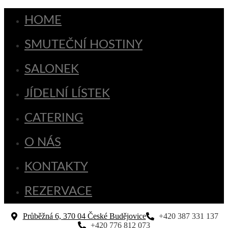
HOME
SMUTEČNÍ HOSTINY
SALONEK
JÍDELNÍ LÍSTEK
CATERING
O NÁS
KONTAKTY
REZERVACE
Průběžná 6, 370 04 České Budějovice
+420 387 331 137
+420 776 812 073