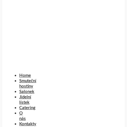
Home
Smuteční
hostiny
Salonek
Jídelní
lístek
Catering
O
nás
Kontakty