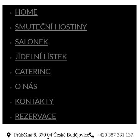
HOME
SMUTEČNÍ HOSTINY
SALONEK
JÍDELNÍ LÍSTEK
CATERING
O NÁS
KONTAKTY
REZERVACE
Průběžná 6, 370 04 České Budějovice
+420 387 331 137