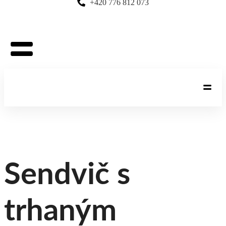
+420 776 812 073
Sendvič s
trhaným