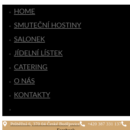
HOME
SMUTEČNÍ HOSTINY
SALONEK
JÍDELNÍ LÍSTEK
CATERING
O NÁS
KONTAKTY
Průběžná 6, 370 04 České Budějovice
+420 387 331 137