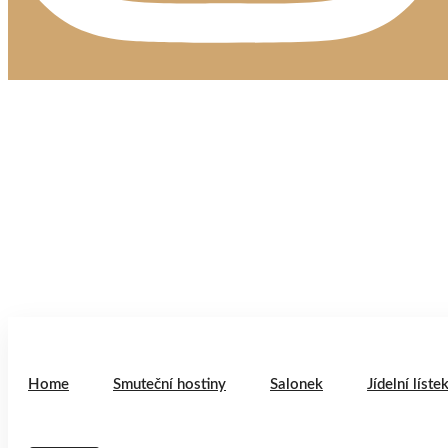
Home
Smuteční hostiny
Salonek
Jídelní líste
Rezervace
Home
Smuteční hostiny
Salonek
Jídelní líste