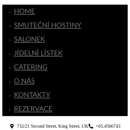
HOME
SMUTEČNÍ HOSTINY
SALONEK
JÍDELNÍ LÍSTEK
CATERING
O NÁS
KONTAKTY
REZERVACE
732/21 Second Street, King Street, UK
+65.4566743